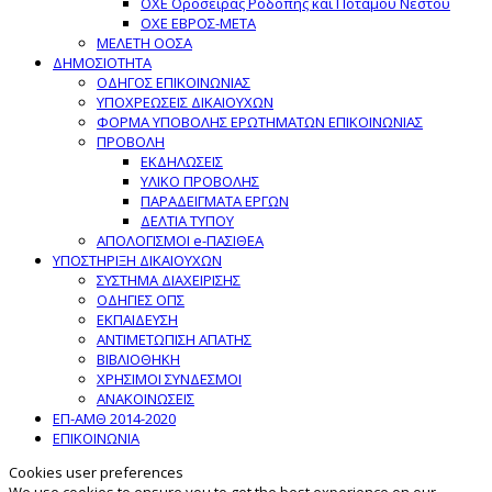
ΟΧΕ Οροσειράς Ροδόπης και Ποταμού Νέστου
ΟΧΕ ΕΒΡΟΣ-ΜΕΤΑ
ΜΕΛΕΤΗ ΟΟΣΑ
ΔΗΜΟΣΙΟΤΗΤΑ
ΟΔΗΓΟΣ ΕΠΙΚΟΙΝΩΝΙΑΣ
ΥΠΟΧΡΕΩΣΕΙΣ ΔΙΚΑΙΟΥΧΩΝ
ΦΟΡΜΑ ΥΠΟΒΟΛΗΣ ΕΡΩΤΗΜΑΤΩΝ ΕΠΙΚΟΙΝΩΝΙΑΣ
ΠΡΟΒΟΛΗ
ΕΚΔΗΛΩΣΕΙΣ
ΥΛΙΚΟ ΠΡΟΒΟΛΗΣ
ΠΑΡΑΔΕΙΓΜΑΤΑ ΕΡΓΩΝ
ΔΕΛΤΙΑ ΤΥΠΟΥ
ΑΠΟΛΟΓΙΣΜΟΙ e-ΠΑΣΙΘΕΑ
ΥΠΟΣΤΗΡΙΞΗ ΔΙΚΑΙΟΥΧΩΝ
ΣΥΣΤΗΜΑ ΔΙΑΧΕΙΡΙΣΗΣ
ΟΔΗΓΙΕΣ ΟΠΣ
ΕΚΠΑΙΔΕΥΣΗ
ΑΝΤΙΜΕΤΩΠΙΣΗ ΑΠΑΤΗΣ
ΒΙΒΛΙΟΘΗΚΗ
ΧΡΗΣΙΜΟΙ ΣΥΝΔΕΣΜΟΙ
ΑΝΑΚΟΙΝΩΣΕΙΣ
ΕΠ-ΑΜΘ 2014-2020
ΕΠΙΚΟΙΝΩΝΙΑ
Cookies user preferences
We use cookies to ensure you to get the best experience on our