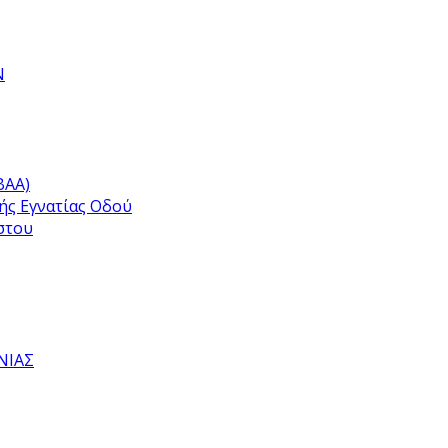
Ν
ΒΑΑ)
ής Εγνατίας Οδού
στου
ΝΙΑΣ