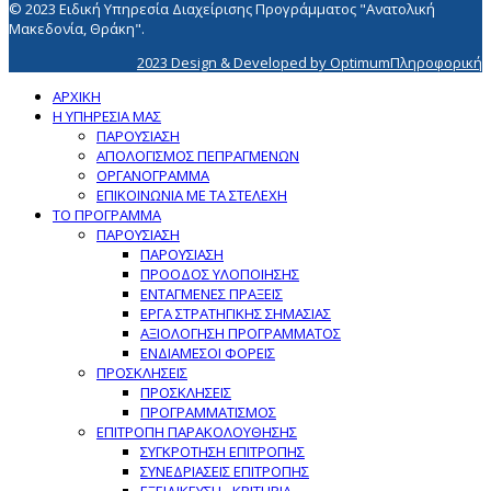
© 2023 Ειδική Υπηρεσία Διαχείρισης Προγράμματος "Ανατολική
Μακεδονία, Θράκη".
2023 Design & Developed by OptimumΠληροφορική
ΑΡΧΙΚΗ
Η ΥΠΗΡΕΣΙΑ ΜΑΣ
ΠΑΡΟΥΣΙΑΣΗ
ΑΠΟΛΟΓΙΣΜΟΣ ΠΕΠΡΑΓΜΕΝΩΝ
ΟΡΓΑΝΟΓΡΑΜΜΑ
ΕΠΙΚΟΙΝΩΝΙΑ ΜΕ ΤΑ ΣΤΕΛΕΧΗ
ΤΟ ΠΡΟΓΡΑΜΜΑ
ΠΑΡΟΥΣΙΑΣΗ
ΠΑΡΟΥΣΙΑΣΗ
ΠΡΟΟΔΟΣ ΥΛΟΠΟΙΗΣΗΣ
ΕΝΤΑΓΜΕΝΕΣ ΠΡΑΞΕΙΣ
ΕΡΓΑ ΣΤΡΑΤΗΓΙΚΗΣ ΣΗΜΑΣΙΑΣ
ΑΞΙΟΛΟΓΗΣΗ ΠΡΟΓΡΑΜΜΑΤΟΣ
ΕΝΔΙΑΜΕΣΟΙ ΦΟΡΕΙΣ
ΠΡΟΣΚΛΗΣΕΙΣ
ΠΡΟΣΚΛΗΣΕΙΣ
ΠΡΟΓΡΑΜΜΑΤΙΣΜΟΣ
ΕΠΙΤΡΟΠΗ ΠΑΡΑΚΟΛΟΥΘΗΣΗΣ
ΣΥΓΚΡΟΤΗΣΗ ΕΠΙΤΡΟΠΗΣ
ΣΥΝΕΔΡΙΑΣΕΙΣ ΕΠΙΤΡΟΠΗΣ