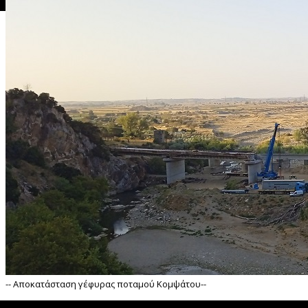
">
Ανακαίνιση αναβάθμιση Γυμνασίου - Λυκείου Κρηνίδων --
-- Αποκατάσταση γέφυρας ποταμού Κομψάτου--
">
 Αποκατάσταση γέφυρας ποταμού Κομψάτου--