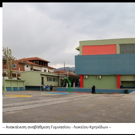
θης --
-- Ανακαίνιση αναβάθμιση Γυμνασίου - Λυκείου Κρηνίδων --