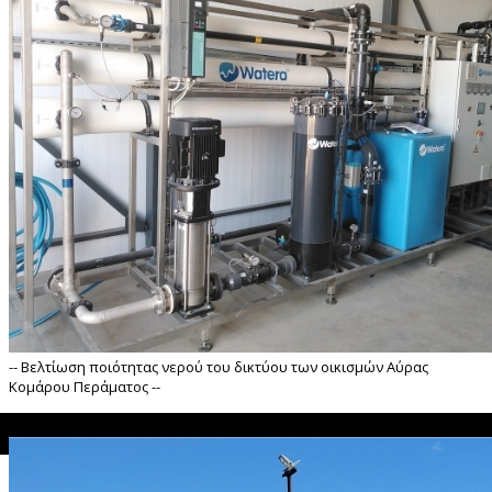
-- Bελτίωση ποιότητας νερού του δικτύου των οικισμών Αύρας
Κομάρου Περάματος --
">
Bελτίωση ποιότητας νερού του δικτύου των οικισμών Αύρας Κομάρο
άματος --