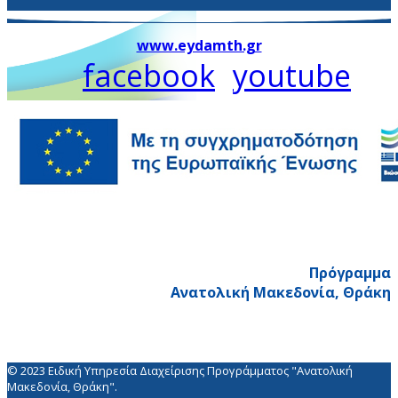
www.eydamth.gr
facebook
youtube
Πρόγραμμα
Ανατολική Μακεδονία, Θράκη
© 2023 Ειδική Υπηρεσία Διαχείρισης Προγράμματος "Ανατολική
Μακεδονία, Θράκη".