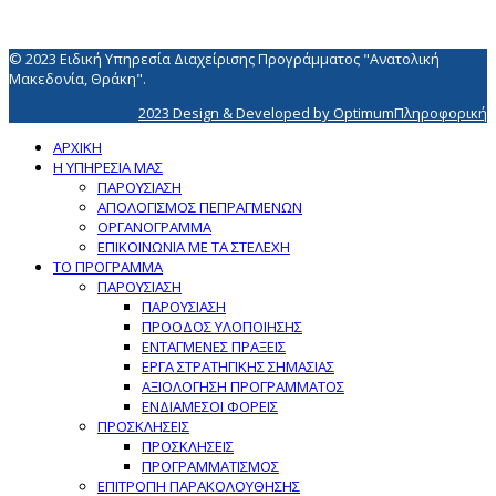
© 2023 Ειδική Υπηρεσία Διαχείρισης Προγράμματος "Ανατολική
Μακεδονία, Θράκη".
2023 Design & Developed by OptimumΠληροφορική
ΑΡΧΙΚΗ
Η ΥΠΗΡΕΣΙΑ ΜΑΣ
ΠΑΡΟΥΣΙΑΣΗ
ΑΠΟΛΟΓΙΣΜΟΣ ΠΕΠΡΑΓΜΕΝΩΝ
ΟΡΓΑΝΟΓΡΑΜΜΑ
ΕΠΙΚΟΙΝΩΝΙΑ ΜΕ ΤΑ ΣΤΕΛΕΧΗ
ΤΟ ΠΡΟΓΡΑΜΜΑ
ΠΑΡΟΥΣΙΑΣΗ
ΠΑΡΟΥΣΙΑΣΗ
ΠΡΟΟΔΟΣ ΥΛΟΠΟΙΗΣΗΣ
ΕΝΤΑΓΜΕΝΕΣ ΠΡΑΞΕΙΣ
ΕΡΓΑ ΣΤΡΑΤΗΓΙΚΗΣ ΣΗΜΑΣΙΑΣ
ΑΞΙΟΛΟΓΗΣΗ ΠΡΟΓΡΑΜΜΑΤΟΣ
ΕΝΔΙΑΜΕΣΟΙ ΦΟΡΕΙΣ
ΠΡΟΣΚΛΗΣΕΙΣ
ΠΡΟΣΚΛΗΣΕΙΣ
ΠΡΟΓΡΑΜΜΑΤΙΣΜΟΣ
ΕΠΙΤΡΟΠΗ ΠΑΡΑΚΟΛΟΥΘΗΣΗΣ