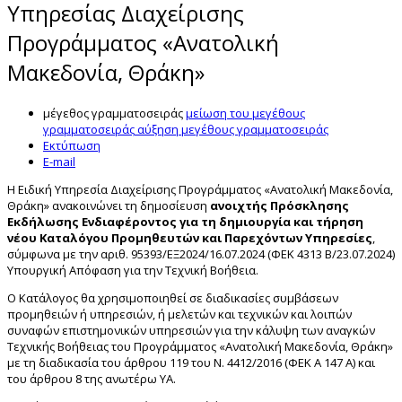
Υπηρεσίας Διαχείρισης
Προγράμματος «Ανατολική
Μακεδονία, Θράκη»
μέγεθος γραμματοσειράς
μείωση του μεγέθους
γραμματοσειράς
αύξηση μεγέθους γραμματοσειράς
Εκτύπωση
E-mail
H Ειδική Υπηρεσία Διαχείρισης Προγράμματος «Ανατολική Μακεδονία,
Θράκη» ανακοινώνει τη δημοσίευση
ανοιχτής Πρόσκλησης
Εκδήλωσης Ενδιαφέροντος για τη δημιουργία και τήρηση
νέου Καταλόγου Προμηθευτών και Παρεχόντων Υπηρεσίες
,
σύμφωνα με την αριθ. 95393/ΕΞ2024/16.07.2024 (ΦΕΚ 4313 Β/23.07.2024)
Υπουργική Απόφαση για την Τεχνική Βοήθεια.
Ο Κατάλογος θα χρησιμοποιηθεί σε διαδικασίες συμβάσεων
προμηθειών ή υπηρεσιών, ή μελετών και τεχνικών και λοιπών
συναφών επιστημονικών υπηρεσιών για την κάλυψη των αναγκών
Τεχνικής Βοήθειας του Προγράμματος «Ανατολική Μακεδονία, Θράκη»
με τη διαδικασία του άρθρου 119 του Ν. 4412/2016 (ΦΕΚ Α 147 Α) και
του άρθρου 8 της ανωτέρω ΥΑ.