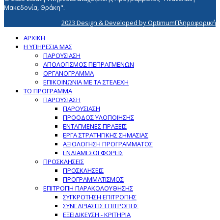
Μακεδονία, Θράκη".
2023 Design & Developed by OptimumΠληροφορική
ΑΡΧΙΚΗ
Η ΥΠΗΡΕΣΙΑ ΜΑΣ
ΠΑΡΟΥΣΙΑΣΗ
ΑΠΟΛΟΓΙΣΜΟΣ ΠΕΠΡΑΓΜΕΝΩΝ
ΟΡΓΑΝΟΓΡΑΜΜΑ
ΕΠΙΚΟΙΝΩΝΙΑ ΜΕ ΤΑ ΣΤΕΛΕΧΗ
ΤΟ ΠΡΟΓΡΑΜΜΑ
ΠΑΡΟΥΣΙΑΣΗ
ΠΑΡΟΥΣΙΑΣΗ
ΠΡΟΟΔΟΣ ΥΛΟΠΟΙΗΣΗΣ
ΕΝΤΑΓΜΕΝΕΣ ΠΡΑΞΕΙΣ
ΕΡΓΑ ΣΤΡΑΤΗΓΙΚΗΣ ΣΗΜΑΣΙΑΣ
ΑΞΙΟΛΟΓΗΣΗ ΠΡΟΓΡΑΜΜΑΤΟΣ
ΕΝΔΙΑΜΕΣΟΙ ΦΟΡΕΙΣ
ΠΡΟΣΚΛΗΣΕΙΣ
ΠΡΟΣΚΛΗΣΕΙΣ
ΠΡΟΓΡΑΜΜΑΤΙΣΜΟΣ
ΕΠΙΤΡΟΠΗ ΠΑΡΑΚΟΛΟΥΘΗΣΗΣ
ΣΥΓΚΡΟΤΗΣΗ ΕΠΙΤΡΟΠΗΣ
ΣΥΝΕΔΡΙΑΣΕΙΣ ΕΠΙΤΡΟΠΗΣ
ΕΞΕΙΔΙΚΕΥΣΗ - ΚΡΙΤΗΡΙΑ