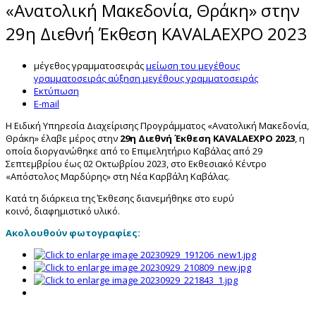
«Ανατολική Μακεδονία, Θράκη» στην
29η Διεθνή Έκθεση KAVALAEXPO 2023
μέγεθος γραμματοσειράς
μείωση του μεγέθους
γραμματοσειράς
αύξηση μεγέθους γραμματοσειράς
Εκτύπωση
E-mail
Η Ειδική Υπηρεσία Διαχείρισης Προγράμματος «Ανατολική Μακεδονία,
Θράκη» έλαβε μέρος στην
29η Διεθνή Έκθεση KAVALAEXPO 2023
, η
οποία διοργανώθηκε από το Επιμελητήριο Καβάλας από 29
Σεπτεμβρίου έως 02 Οκτωβρίου 2023, στο Εκθεσιακό Κέντρο
«Απόστολος Μαρδύρης» στη Νέα Καρβάλη Καβάλας.
Κατά τη διάρκεια της Έκθεσης διανεμήθηκε στο ευρύ
κοινό, διαφημιστικό υλικό.
Ακολουθούν φωτογραφίες: