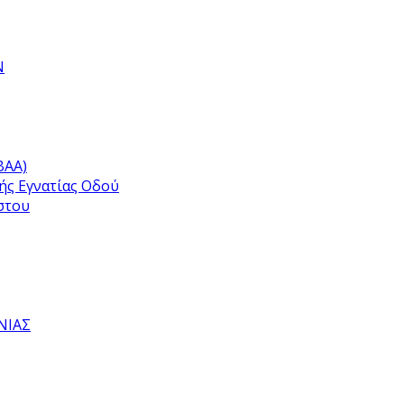
Ν
ΒΑΑ)
ής Εγνατίας Οδού
στου
ΝΙΑΣ