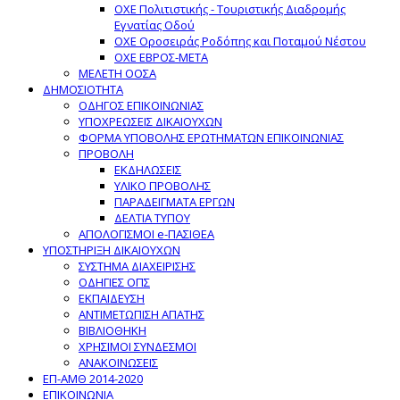
ΟΧΕ Πολιτιστικής - Τουριστικής Διαδρομής
Εγνατίας Οδού
ΟΧΕ Οροσειράς Ροδόπης και Ποταμού Νέστου
ΟΧΕ ΕΒΡΟΣ-ΜΕΤΑ
ΜΕΛΕΤΗ ΟΟΣΑ
ΔΗΜΟΣΙΟΤΗΤΑ
ΟΔΗΓΟΣ ΕΠΙΚΟΙΝΩΝΙΑΣ
ΥΠΟΧΡΕΩΣΕΙΣ ΔΙΚΑΙΟΥΧΩΝ
ΦΟΡΜΑ ΥΠΟΒΟΛΗΣ ΕΡΩΤΗΜΑΤΩΝ ΕΠΙΚΟΙΝΩΝΙΑΣ
ΠΡΟΒΟΛΗ
ΕΚΔΗΛΩΣΕΙΣ
ΥΛΙΚΟ ΠΡΟΒΟΛΗΣ
ΠΑΡΑΔΕΙΓΜΑΤΑ ΕΡΓΩΝ
ΔΕΛΤΙΑ ΤΥΠΟΥ
ΑΠΟΛΟΓΙΣΜΟΙ e-ΠΑΣΙΘΕΑ
ΥΠΟΣΤΗΡΙΞΗ ΔΙΚΑΙΟΥΧΩΝ
ΣΥΣΤΗΜΑ ΔΙΑΧΕΙΡΙΣΗΣ
ΟΔΗΓΙΕΣ ΟΠΣ
ΕΚΠΑΙΔΕΥΣΗ
ΑΝΤΙΜΕΤΩΠΙΣΗ ΑΠΑΤΗΣ
ΒΙΒΛΙΟΘΗΚΗ
ΧΡΗΣΙΜΟΙ ΣΥΝΔΕΣΜΟΙ
ΑΝΑΚΟΙΝΩΣΕΙΣ
ΕΠ-ΑΜΘ 2014-2020
ΕΠΙΚΟΙΝΩΝΙΑ