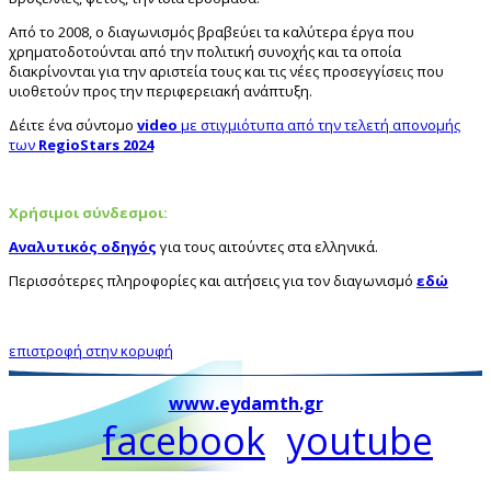
Από το 2008, ο διαγωνισμός βραβεύει τα καλύτερα έργα που
χρηματοδοτούνται από την πολιτική συνοχής και τα οποία
διακρίνονται για την αριστεία τους και τις νέες προσεγγίσεις που
υιοθετούν προς την περιφερειακή ανάπτυξη.
Δέιτε ένα σύντομο
video
με στιγμιότυπα από την τελετή απονομής
των
RegioStars 2024
Χρήσιμοι σύνδεσμοι:
Αναλυτικός οδηγός
για τους αιτούντες στα ελληνικά.
Περισσότερες πληροφορίες και αιτήσεις για τον διαγωνισμό
εδώ
επιστροφή στην κορυφή
www.eydamth.gr
facebook
youtube