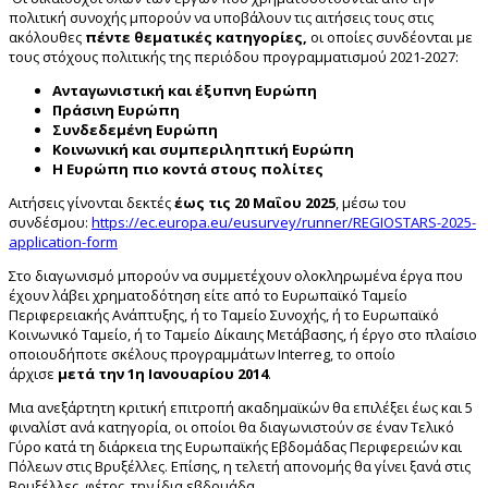
πολιτική συνοχής μπορούν να υποβάλουν τις αιτήσεις τους στις
ακόλουθες
πέντε
θεματικές κατηγορίες,
οι οποίες συνδέονται με
τους στόχους πολιτικής της περιόδου προγραμματισμού 2021-2027:
Ανταγωνιστική και έξυπνη Ευρώπη
Πράσινη Ευρώπη
Συνδεδεμένη Ευρώπη
Κοινωνική και συμπεριληπτική Ευρώπη
Η Ευρώπη πιο κοντά στους πολίτες
Αιτήσεις γίνονται δεκτές
έως τις 20 Μαΐου 2025
, μέσω του
συνδέσμου:
https://ec.europa.eu/eusurvey/runner/REGIOSTARS-2025-
application-form
Στο διαγωνισμό μπορούν να συμμετέχουν ολοκληρωμένα έργα που
έχουν λάβει χρηματοδότηση είτε από το Ευρωπαϊκό Ταμείο
Περιφερειακής Ανάπτυξης, ή το Ταμείο Συνοχής, ή το Ευρωπαϊκό
Κοινωνικό Ταμείο, ή το Ταμείο Δίκαιης Μετάβασης, ή έργο στο πλαίσιο
οποιουδήποτε σκέλους προγραμμάτων Interreg, το οποίο
άρχισε
μετά την 1η Ιανουαρίου 2014
.
Μια ανεξάρτητη κριτική επιτροπή ακαδημαϊκών θα επιλέξει έως και 5
φιναλίστ ανά κατηγορία, οι οποίοι θα διαγωνιστούν σε έναν Τελικό
Γύρο κατά τη διάρκεια της Ευρωπαϊκής Εβδομάδας Περιφερειών και
Πόλεων στις Βρυξέλλες. Επίσης, η τελετή απονομής θα γίνει ξανά στις
Βρυξέλλες, φέτος, την ίδια εβδομάδα.