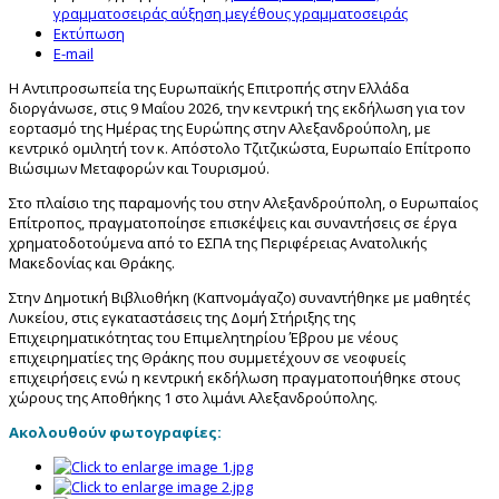
γραμματοσειράς
αύξηση μεγέθους γραμματοσειράς
Εκτύπωση
E-mail
Η Αντιπροσωπεία της Ευρωπαϊκής Επιτροπής στην Ελλάδα
διοργάνωσε, στις 9 Μαΐου 2026, την κεντρική της εκδήλωση για τον
εορτασμό της Ημέρας της Ευρώπης στην Αλεξανδρούπολη, με
κεντρικό ομιλητή τον κ. Απόστολο Τζιτζικώστα, Ευρωπαίο Επίτροπο
Βιώσιμων Μεταφορών και Τουρισμού.
Στο πλαίσιο της παραμονής του στην Αλεξανδρούπολη, ο Ευρωπαίος
Επίτροπος, πραγματοποίησε επισκέψεις και συναντήσεις σε έργα
χρηματοδοτούμενα από το ΕΣΠΑ της Περιφέρειας Ανατολικής
Μακεδονίας και Θράκης.
Στην Δημοτική Βιβλιοθήκη (Καπνομάγαζο) συναντήθηκε με μαθητές
Λυκείου, στις εγκαταστάσεις της Δομή Στήριξης της
Επιχειρηματικότητας του Επιμελητηρίου Έβρου με νέους
επιχειρηματίες της Θράκης που συμμετέχουν σε νεοφυείς
επιχειρήσεις ενώ η κεντρική εκδήλωση πραγματοποιήθηκε στους
χώρους της Αποθήκης 1 στο λιμάνι Αλεξανδρούπολης.
Ακολουθούν φωτογραφίες: