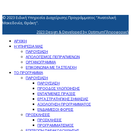
© 2023 Ειδική Υπηρεσία Διαχείρισης Προγράμματος "Ανατολική
Μακεδονία, Θράκη".
2023 Design & Developed by OptimumΠληροφορική
ΑΡΧΙΚΗ
Η ΥΠΗΡΕΣΙΑ ΜΑΣ
ΠΑΡΟΥΣΙΑΣΗ
ΑΠΟΛΟΓΙΣΜΟΣ ΠΕΠΡΑΓΜΕΝΩΝ
ΟΡΓΑΝΟΓΡΑΜΜΑ
ΕΠΙΚΟΙΝΩΝΙΑ ΜΕ ΤΑ ΣΤΕΛΕΧΗ
ΤΟ ΠΡΟΓΡΑΜΜΑ
ΠΑΡΟΥΣΙΑΣΗ
ΠΑΡΟΥΣΙΑΣΗ
ΠΡΟΟΔΟΣ ΥΛΟΠΟΙΗΣΗΣ
ΕΝΤΑΓΜΕΝΕΣ ΠΡΑΞΕΙΣ
ΕΡΓΑ ΣΤΡΑΤΗΓΙΚΗΣ ΣΗΜΑΣΙΑΣ
ΑΞΙΟΛΟΓΗΣΗ ΠΡΟΓΡΑΜΜΑΤΟΣ
ΕΝΔΙΑΜΕΣΟΙ ΦΟΡΕΙΣ
ΠΡΟΣΚΛΗΣΕΙΣ
ΠΡΟΣΚΛΗΣΕΙΣ
ΠΡΟΓΡΑΜΜΑΤΙΣΜΟΣ
ΕΠΙΤΡΟΠΗ ΠΑΡΑΚΟΛΟΥΘΗΣΗΣ