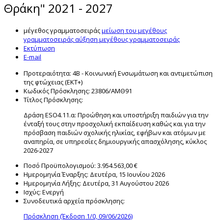
Θράκη" 2021 - 2027
μέγεθος γραμματοσειράς
μείωση του μεγέθους
γραμματοσειράς
αύξηση μεγέθους γραμματοσειράς
Εκτύπωση
E-mail
Προτεραιότητα:
4Β - Κοινωνική Ενσωμάτωση και αντιμετώπιση
της φτώχειας (ΕΚΤ+)
Κωδικός Πρόσκλησης:
23806/ΑΜΘ91
Τίτλος Πρόσκλησης:
Δράση ESO4.11.α: Προώθηση και υποστήριξη παιδιών για την
ένταξή τους στην προσχολική εκπαίδευση καθώς και για την
πρόσβαση παιδιών σχολικής ηλικίας, εφήβων και ατόμων με
αναπηρία, σε υπηρεσίες δημιουργικής απασχόλησης, κύκλος
2026-2027
Ποσό Προϋπολογισμού:
3.954.563,00 €
Ημερομηνία Έναρξης:
Δευτέρα, 15 Ιουνίου 2026
Ημερομηνία Λήξης:
Δευτέρα, 31 Αυγούστου 2026
Ισχύς:
Ενεργή
Συνοδευτικά αρχεία πρόσκλησης:
Πρόσκληση (Έκδοση 1/0, 09/06/2026)