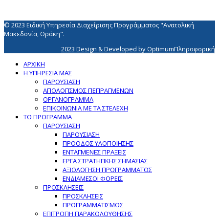
© 2023 Ειδική Υπηρεσία Διαχείρισης Προγράμματος "Ανατολική
Μακεδονία, Θράκη".
2023 Design & Developed by OptimumΠληροφορική
ΑΡΧΙΚΗ
Η ΥΠΗΡΕΣΙΑ ΜΑΣ
ΠΑΡΟΥΣΙΑΣΗ
ΑΠΟΛΟΓΙΣΜΟΣ ΠΕΠΡΑΓΜΕΝΩΝ
ΟΡΓΑΝΟΓΡΑΜΜΑ
ΕΠΙΚΟΙΝΩΝΙΑ ΜΕ ΤΑ ΣΤΕΛΕΧΗ
ΤΟ ΠΡΟΓΡΑΜΜΑ
ΠΑΡΟΥΣΙΑΣΗ
ΠΑΡΟΥΣΙΑΣΗ
ΠΡΟΟΔΟΣ ΥΛΟΠΟΙΗΣΗΣ
ΕΝΤΑΓΜΕΝΕΣ ΠΡΑΞΕΙΣ
ΕΡΓΑ ΣΤΡΑΤΗΓΙΚΗΣ ΣΗΜΑΣΙΑΣ
ΑΞΙΟΛΟΓΗΣΗ ΠΡΟΓΡΑΜΜΑΤΟΣ
ΕΝΔΙΑΜΕΣΟΙ ΦΟΡΕΙΣ
ΠΡΟΣΚΛΗΣΕΙΣ
ΠΡΟΣΚΛΗΣΕΙΣ
ΠΡΟΓΡΑΜΜΑΤΙΣΜΟΣ
ΕΠΙΤΡΟΠΗ ΠΑΡΑΚΟΛΟΥΘΗΣΗΣ