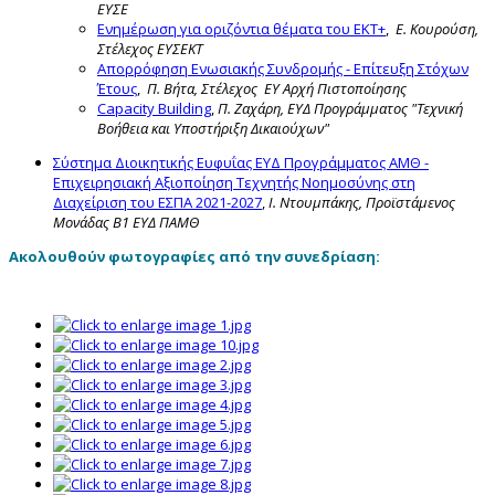
ΕΥΣΕ
Ενημέρωση για οριζόντια θέματα του ΕΚΤ+
,
Ε. Κουρούση,
Στέλεχος ΕΥΣΕΚΤ
Απορρόφηση Ενωσιακής Συνδρομής - Επίτευξη Στόχων
Έτους
,
Π. Βήτα, Στέλεχος ΕΥ Αρχή Πιστοποίησης
Capacity Building
,
Π. Ζαχάρη, ΕΥΔ Προγράμματος "Τεχνική
Βοήθεια και Υποστήριξη Δικαιούχων"
Σύστημα Διοικητικής Ευφυΐας ΕΥΔ Προγράμματος ΑΜΘ -
Επιχειρησιακή Αξιοποίηση Τεχνητής Νοημοσύνης στη
Διαχείριση του ΕΣΠΑ 2021-2027
,
Ι. Ντουμπάκης, Προϊστάμενος
Μονάδας Β1 ΕΥΔ ΠΑΜΘ
Ακολουθούν φωτογραφίες από την συνεδρίαση: