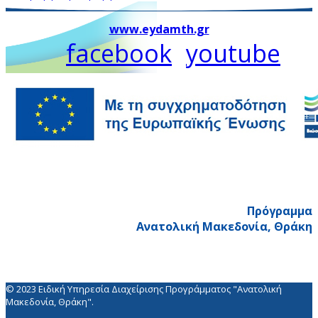
www.eydamth.gr
facebook
youtube
Πρόγραμμα
Ανατολική Μακεδονία, Θράκη
© 2023 Ειδική Υπηρεσία Διαχείρισης Προγράμματος "Ανατολική
Μακεδονία, Θράκη".