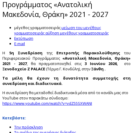
Προγράμματος «Ανατολική
Μακεδονία, Θράκη» 2021 - 2027
μέγεθος γραμματοσειράς
μείωση του μεγέθους
γραμματοσειράς
αύξηση μεγέθους γραμματοσειράς
Εκτύπωση
E-mail
Η
5η Συνεδρίαση
της
Επιτροπής Παρακολούθησης
του
Περιφερειακού Προγράμματος
«Ανατολική Μακεδονία, Θράκη»
2021 - 2027
, θα πραγματοποιηθεί στις
3 Ιουνίου 2026,
στο
Ξενοδοχείο Z PALACE
(Τέρμα Γ. Κονδύλη), στην
Ξάνθη .
Τα μέλη θα έχουν τη δυνατότητα συμμετοχής στη
συνεδρίαση και διαδικτυακά.
Η συνεδρίαση θα μεταδοθεί διαδικτυακά μέσα από το κανάλι μας στο
YouTube στον παρακάτω σύνδεσμο:
https://www.youtube.com/watch?v=vdZ55SXWANI
Κατεβάστε:
Την πρόσκληση
Το σχέδιο της ημερήσιας διάταξης