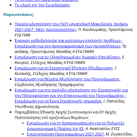
Το υλικό της 5ης Συνεδρίασης
Παρουσιάσεις:
Πορεία υλοποίησης του ΠεΠ «Ανατολική Μακεδονία, Θράκη»
2021-2027 - Νέες προτεραιότητες
,
Π. Κουδουμάκης, Προϊστάμενος
ΕΥΔ ΠΑΜ
Έγκριση μεθοδολογίας και κριτηρίων επιλογής πράξεων -
Ενημέρωση για τον προγραμματισμό των προσκλήσεων
,
Τρ.
Δελάκης, Προϊστάμενος Μονάδας Α΄ ΕΥΔ ΠΑΜΘ
Ενημέρωση για τις Ολοκληρωμένες Χωρικές Επενδύσεις
,
E.
Κουφού, Στέλεχος Μονάδας Α΄ ΕΥΔ ΠΑΜΘ
Ενημέρωση για τη Στρατηγική Έξυπνης Εξειδίκευσης
,
Γ.
Κεσανλής, Στέλεχος Μονάδας Α΄ ΕΥΔ ΠΑΜΘ
Ενημέρωση για θέματα Αξιολόγησης του Προγράμματος
,
Σύμβουλος Αξιολόγησης Προγράμματος
Ενημέρωση για την πρόοδο υλοποίησης της Στρατηγικής για
την Πληροφόρηση και την Επικοινωνία του Προγράμματος -
Ενημέρωση για τα Έργα Στρατηγικής σημασίας
,
Ι. Παπούδης,
Υπεύθυνος Δημοσιότητας
Παρεμβάσεις Εθνικής Αρχής Συντονισμού και ΕΥ Αρχής
Πιστοποίησης επί οριζοντίων θεμάτων:
Ενημέρωση για τη διαπραγμάτευση για το Πολυετές
Δημοσιονομικό Πλαίσιο της ΕΕ
,
Α. Αναστασίου ΕΥΣΣ
Ενεργοποίηση Προγραμμάτων 2021-2027
,
Μ. Ζυγανιτίδου,